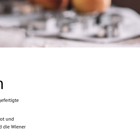
n
efertigte
rot und
d die Wiener