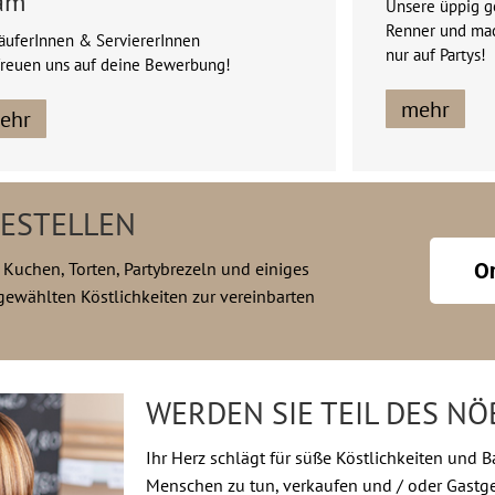
am
Unsere üppig ge
Renner und mac
äuferInnen & ServiererInnen
nur auf Partys!
freuen uns auf deine Bewerbung!
mehr
ehr
BESTELLEN
 Kuchen, Torten, Partybrezeln und einiges
On
ewählten Köstlichkeiten zur vereinbarten
WERDEN SIE TEIL DES N
Ihr Herz schlägt für süße Köstlichkeiten und 
Menschen zu tun, verkaufen und / oder Gastgeb