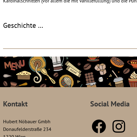
Kardinalschnitten (vor allem die mit Vanillefüllung) und die Pu
Geschichte …
Kontakt
Social Media
Hubert Nöbauer Gmbh
Donaufelderstraße 234
1220 Wien