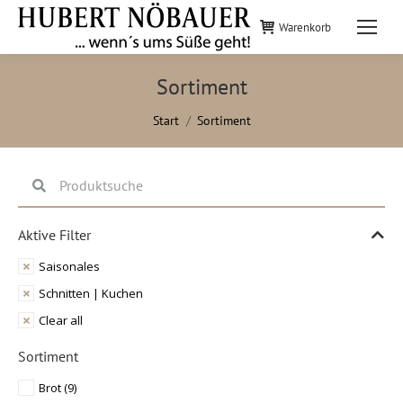
Warenkorb
Sortiment
Sie befinden sich hier:
Start
Sortiment
Aktive Filter
Saisonales
Schnitten | Kuchen
Clear all
Sortiment
Brot
(9)