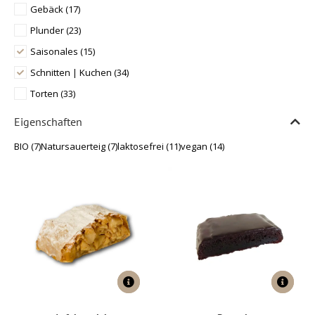
Gebäck
(17)
Plunder
(23)
Saisonales
(15)
Schnitten | Kuchen
(34)
Torten
(33)
Eigenschaften
BIO
(7)
Natursauerteig
(7)
laktosefrei
(11)
vegan
(14)