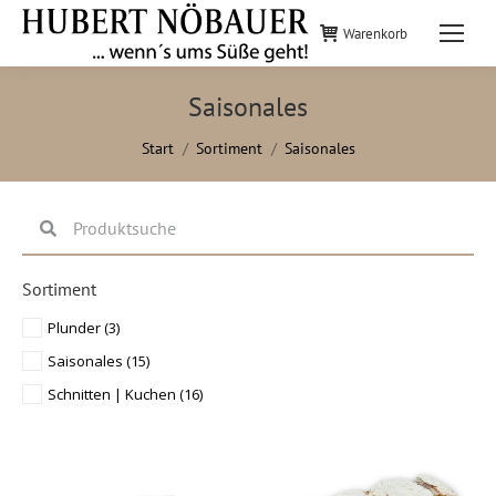
Warenkorb
Saisonales
Sie befinden sich hier:
Start
Sortiment
Saisonales
Sortiment
Plunder
(3)
Saisonales
(15)
Schnitten | Kuchen
(16)